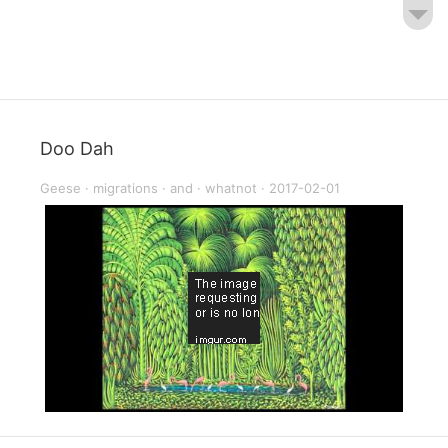
Doo Dah
Geese
·
migrations
·
and
·
whatnot
·
2017-02-01