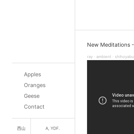
New Meditations -
ray
·
ambient
·
shihoyabu
Apples
Oranges
Geese
Contact
西山
A, YDF.