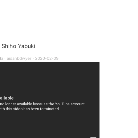
 Shiho Yabuki
ki
·
aidanbdwyer
·
2020-02-09