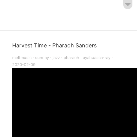
Harvest Time - Pharaoh Sanders
meltmusic
·
sunday
·
jazz
·
pharaoh
·
ayahuasca-ray
·
2020-02-09