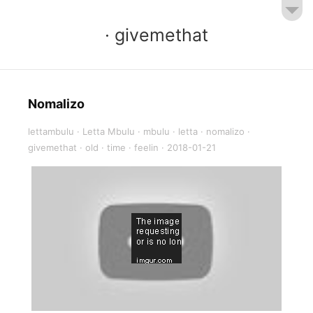
· givemethat
Nomalizo
lettambulu
·
Letta Mbulu
·
mbulu
·
letta
·
nomalizo
·
givemethat
·
old
·
time
·
feelin
·
2018-01-21