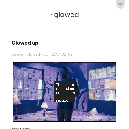
· glowed
Glowed up
Geese
·
glowed
·
up
·
2017-02-02
Nada Mas