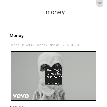
· money
Money
Geese
·
leikeli47
·
money
·
flockin
·
2017-01-31
Nada Mas