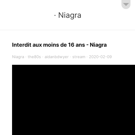
· Niagra
Interdit aux moins de 16 ans - Niagra
Niagra
·
the80s
·
aidanbdwyer
·
stream
·
2020-02-09