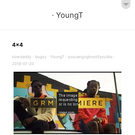
· YoungT
4x4
kowdaddy
·
bugsy
·
YoungT
·
youcangoghostifyoulike
·
2018-01-20