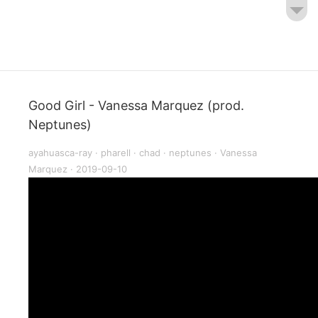
Good Girl - Vanessa Marquez (prod.
Neptunes)
ayahuasca-ray
·
pharell
·
chad
·
neptunes
·
Vanessa
Marquez
·
2019-09-10