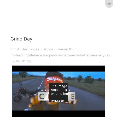
Grind Day
grind
·
day
·
kwesi
·
arthur
·
kwesiarthur
·
misleadingtitlebecausegrinddayinstonedaybutrathereveryday
·
2018-01-22