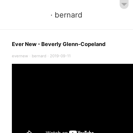
· bernard
Ever New - Beverly Glenn-Copeland
evernew
·
bernard
·
2019-09-11