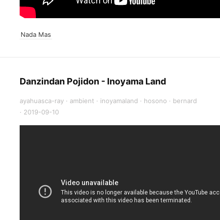
Nada Mas
Danzindan Pojidon - Inoyama Land
ayahuasca-ray
·
ambient
·
inoyamaland
·
hosono
·
bernard
·
2019-09-10