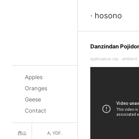
· hosono
Danzindan Pojido
ayahuasca-ray
·
ambient
Apples
Oranges
Geese
Contact
西山
A, YDF.