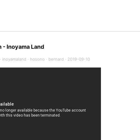
n - Inoyama Land
·
inoyamaland
·
hosono
·
bernard
·
2019-09-10