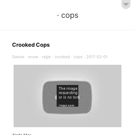
· cops
Crooked Cops
Geese
·
snow
·
rejjie
·
crooked
·
cops
·
2017-02-01
Nada Mas