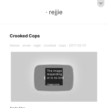
· rejjie
Crooked Cops
Geese
·
snow
·
rejjie
·
crooked
·
cops
·
2017-02-01
Nada Mas