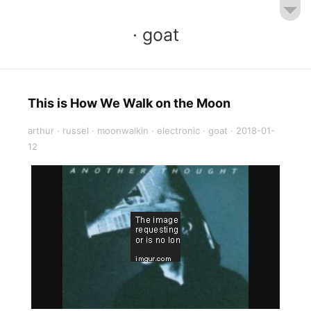
· goat
This is How We Walk on the Moon
arthur
·
russel
·
moonwalkin
·
electronic
·
goat
·
2018-01-
12