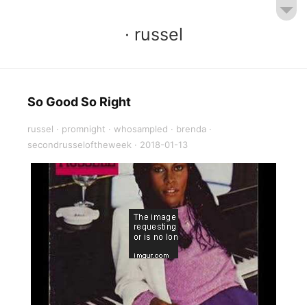
· russel
So Good So Right
russel
·
promnight
·
whosampled
·
brenda
·
secondrusseloftheweek
·
2018-01-13