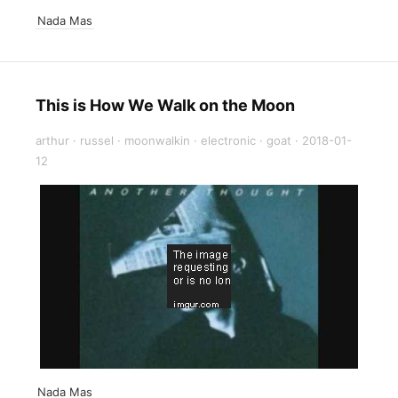
Nada Mas
This is How We Walk on the Moon
arthur
·
russel
·
moonwalkin
·
electronic
·
goat
·
2018-01-
12
Nada Mas