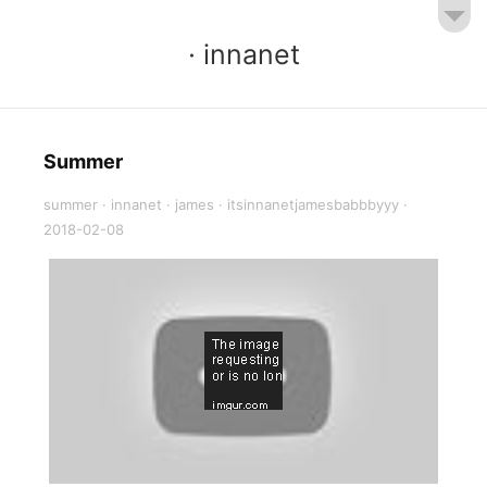
· innanet
Summer
summer
·
innanet
·
james
·
itsinnanetjamesbabbbyyy
·
2018-02-08