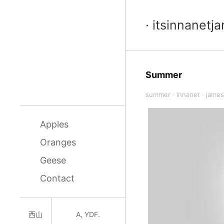
· itsinnanet
Summer
summer
·
innanet
·
james
Apples
Oranges
Geese
Contact
西山
A, YDF.