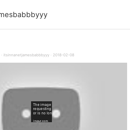
jamesbabbbyyy
·
itsinnanetjamesbabbbyyy
·
2018-02-08