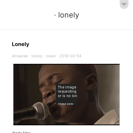
· lonely
Lonely
Amaarae
·
lonely
·
swan
·
2018-02-04
Nada Mas