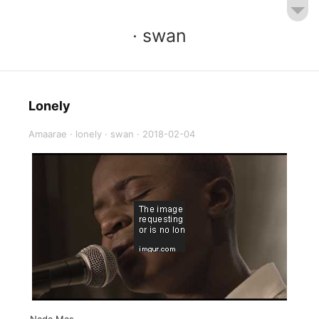
· swan
Lonely
Amaarae
·
lonely
·
swan
·
2018-02-04
Nada Mas