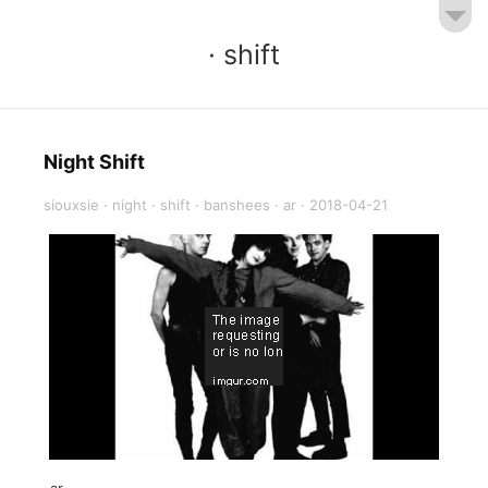
· shift
Night Shift
siouxsie
·
night
·
shift
·
banshees
·
ar
·
2018-04-21
-ar