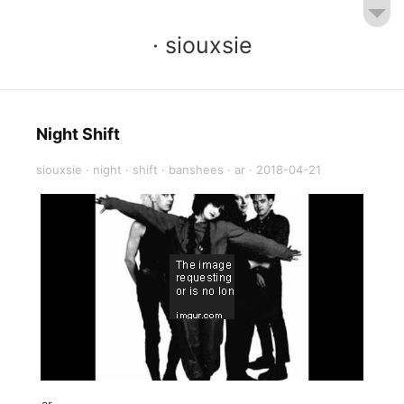
· siouxsie
Night Shift
siouxsie
·
night
·
shift
·
banshees
·
ar
·
2018-04-21
-ar