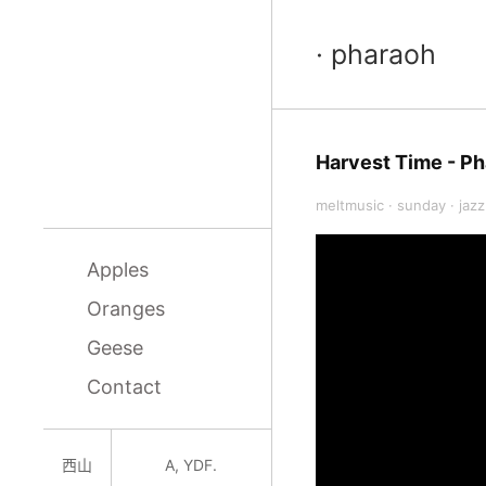
· pharaoh
Harvest Time - P
meltmusic
·
sunday
·
jazz
Apples
Oranges
Geese
Contact
西山
A, YDF.