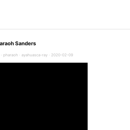
haraoh Sanders
·
pharaoh
·
ayahuasca-ray
·
2020-02-09