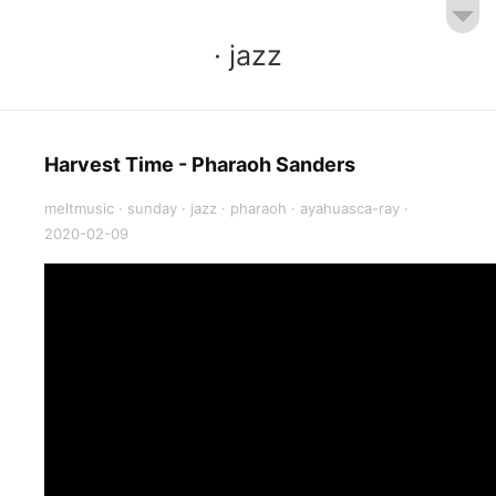
· jazz
Harvest Time - Pharaoh Sanders
meltmusic
·
sunday
·
jazz
·
pharaoh
·
ayahuasca-ray
·
2020-02-09