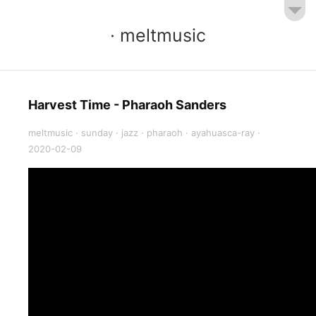
· meltmusic
Harvest Time - Pharaoh Sanders
meltmusic
·
sunday
·
jazz
·
pharaoh
·
ayahuasca-ray
·
2020-02-09